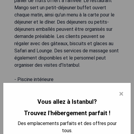
panier de fruits offert à l'arrivée. Le restaurant
Mango sert un petit-déjeuner buffet ouvert
chaque matin, ainsi qu'un menu à la carte pour le
déjeuner et le dîner. Des déjeuners ou petits-
déjeuners emballés peuvent être organisés sur
demande préalable. Les clients peuvent se
régaler avec des gâteaux, biscuits et glaces au
Safari and Lounge. Des services de massage sont
également disponibles et le personnel peut
organiser des visites d'Istanbul.
- Piscine intérieure
- Proximité de la rue Istiklal
×
- Restaurant sur place avec options buffet
- Services de massage disponibles
Vous allez à Istanbul?
- Personnel aidant pour l'organisation d'excursions
Trouvez l'hébergement parfait !
Des emplacements parfaits et des offres pour
VÉRIFIEZ LA DISPONIBILITÉ
tous.