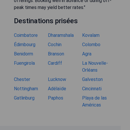
offerings. Booking well in advance or during off-
peak times may yield better rates."
Destinations prisées
Coimbatore
Dharamshala
Kovalam
Édimbourg
Cochin
Colombo
Benidorm
Branson
Agra
Fuengirola
Cardiff
La Nouvelle-
Orléans
Chester
Lucknow
Galveston
Nottingham
Adélaïde
Cincinnati
Gatlinburg
Paphos
Playa de las
Américas