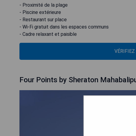
- Proximité de la plage
- Piscine extérieure
- Restaurant sur place
- Wi-Fi gratuit dans les espaces communs
- Cadre relaxant et paisible
VÉRIFIEZ
Four Points by Sheraton Mahabalip