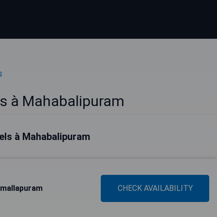
s
les à Mahabalipuram
tels à Mahabalipuram
amallapuram
CHECK AVAILABILITY