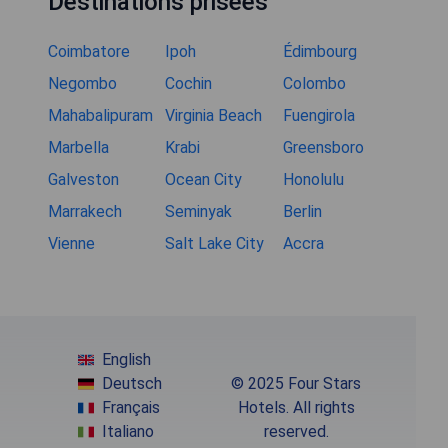
Destinations prisées
Coimbatore
Ipoh
Édimbourg
Negombo
Cochin
Colombo
Mahabalipuram
Virginia Beach
Fuengirola
Marbella
Krabi
Greensboro
Galveston
Ocean City
Honolulu
Marrakech
Seminyak
Berlin
Vienne
Salt Lake City
Accra
English
Deutsch
© 2025 Four Stars
Français
Hotels. All rights
Italiano
reserved.