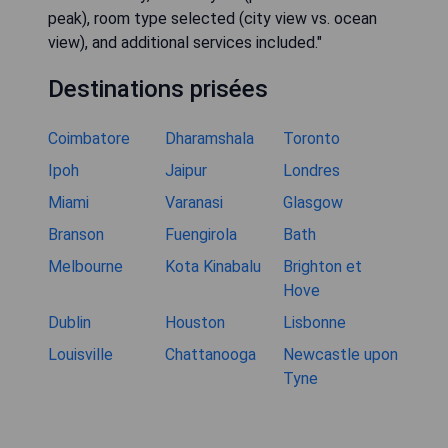
peak), room type selected (city view vs. ocean
view), and additional services included."
Destinations prisées
Coimbatore
Dharamshala
Toronto
Ipoh
Jaipur
Londres
Miami
Varanasi
Glasgow
Branson
Fuengirola
Bath
Melbourne
Kota Kinabalu
Brighton et
Hove
Dublin
Houston
Lisbonne
Louisville
Chattanooga
Newcastle upon
Tyne