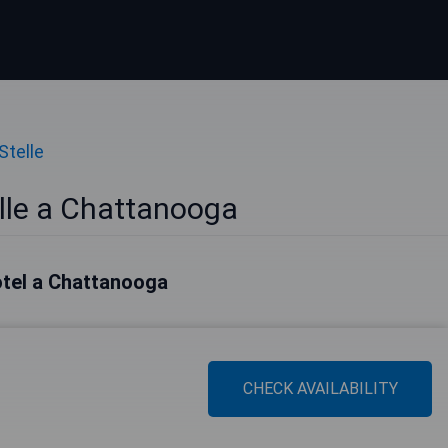
Stelle
elle a Chattanooga
hotel a Chattanooga
CHECK AVAILABILITY