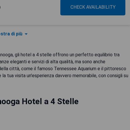
)
CHECK AVAILABILITY
stra di più
ooga, gli hotel a 4 stelle offrono un perfetto equilibrio tra
ze eleganti e servizi di alta qualità, ma sono anche
i della città, come il famoso Tennessee Aquarium e il pittoresco
e la tua visita un'esperienza davvero memorabile, con consigli su
ooga Hotel a 4 Stelle