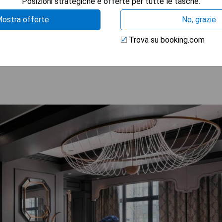
nd Tennessee Aquarium
Posizioni strategiche e offerte per tutte le tasche.
ostra offerte
No, grazie
Trova su booking.com
TRA I PREZZI