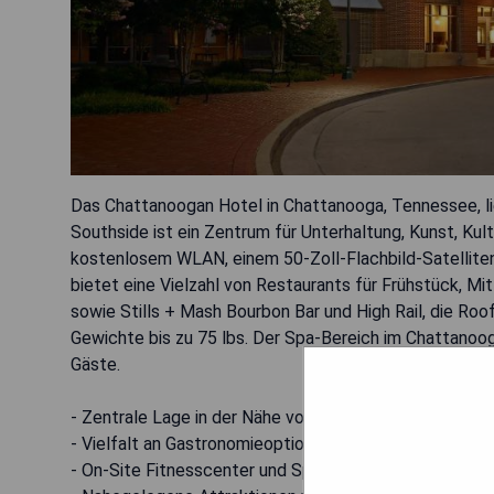
Das Chattanoogan Hotel in Chattanooga, Tennessee, 
Southside ist ein Zentrum für Unterhaltung, Kunst, Ku
kostenlosem WLAN, einem 50-Zoll-Flachbild-Satellite
bietet eine Vielzahl von Restaurants für Frühstück, M
sowie Stills + Mash Bourbon Bar und High Rail, die Roo
Gewichte bis zu 75 lbs. Der Spa-Bereich im Chattanoog
Gäste.
- Zentrale Lage in der Nähe von Unterhaltung und Seh
- Vielfalt an Gastronomieoptionen vor Ort
- On-Site Fitnesscenter und Spa