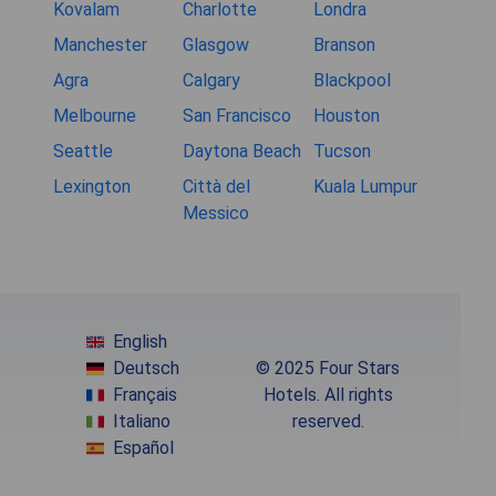
Kovalam
Charlotte
Londra
Manchester
Glasgow
Branson
Agra
Calgary
Blackpool
Melbourne
San Francisco
Houston
Seattle
Daytona Beach
Tucson
Lexington
Città del
Kuala Lumpur
Messico
English
Deutsch
© 2025 Four Stars
Français
Hotels. All rights
Italiano
reserved.
Español