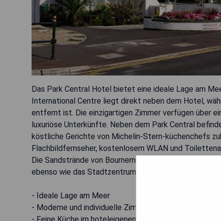
Das Park Central Hotel bietet eine ideale Lage am Me
International Centre liegt direkt neben dem Hotel, w
entfernt ist. Die einzigartigen Zimmer verfügen über ei
luxuriöse Unterkünfte. Neben dem Park Central befind
köstliche Gerichte von Michelin-Stern-küchenchefs zu
Flachbildfernseher, kostenlosem WLAN und Toilettenart
Die Sandstrände von Bournemouth sowie verschiedene K
ebenso wie das Stadtzentrum in weniger als 5 Minuten
- Ideale Lage am Meer
- Moderne und individuelle Zimmergestaltung
- Feine Küche im hoteleigenen Restaurant