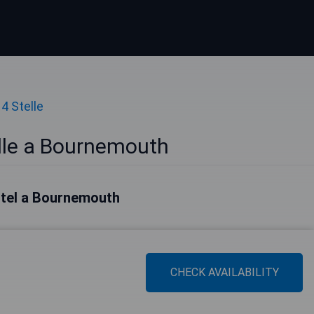
 4 Stelle
elle a Bournemouth
hotel a Bournemouth
CHECK AVAILABILITY