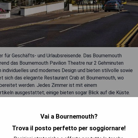
er für Geschäfts- und Urlaubsreisende. Das Bournemouth
ährend das Bournemouth Pavilion Theatre nur 2 Gehminuten
n individuelles und modernes Design und bieten stilvolle sowie
et sich das elegante Restaurant Crab at Bournemouth, wo
bereitet werden. Jedes Zimmer ist mit einem
ikeln ausgestattet; einige bieten sogar Blick auf die Küste.
üstenrestaurants sind in wenigen Minuten zu Fuß erreichbar,
.
Vai a Bournemouth?
Trova il posto perfetto per soggiornare!