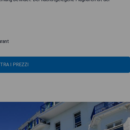
urant
TRA I PREZZI