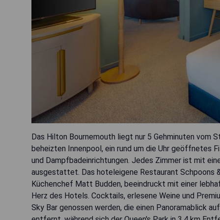
Das Hilton Bournemouth liegt nur 5 Gehminuten vom S
beheizten Innenpool, ein rund um die Uhr geöffnetes 
und Dampfbadeinrichtungen. Jedes Zimmer ist mit ein
ausgestattet. Das hoteleigene Restaurant Schpoons & 
Küchenchef Matt Budden, beeindruckt mit einer lebhaf
Herz des Hotels. Cocktails, erlesene Weine und Prem
Sky Bar genossen werden, die einen Panoramablick auf 
entfernt, während sich der Queen's Park in 3,4 km Ent