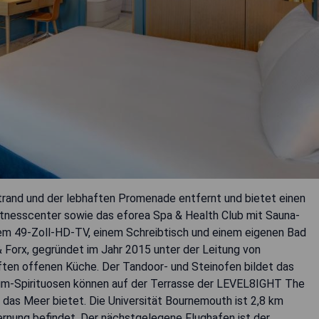
trand und der lebhaften Promenade entfernt und bietet einen
Fitnesscenter sowie das eforea Spa & Health Club mit Sauna-
em 49-Zoll-HD-TV, einem Schreibtisch und einem eigenen Bad
Forx, gegründet im Jahr 2015 unter der Leitung von
ten offenen Küche. Der Tandoor- und Steinofen bildet das
ium-Spirituosen können auf der Terrasse der LEVEL8IGHT The
das Meer bietet. Die Universität Bournemouth ist 2,8 km
fernung befindet. Der nächstgelegene Flughafen ist der