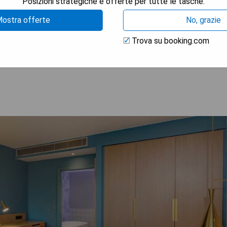
Posizioni strategiche e offerte per tutte le tasche.
ostra offerte
No, grazie
Trova su booking.com
TRA I PREZZI