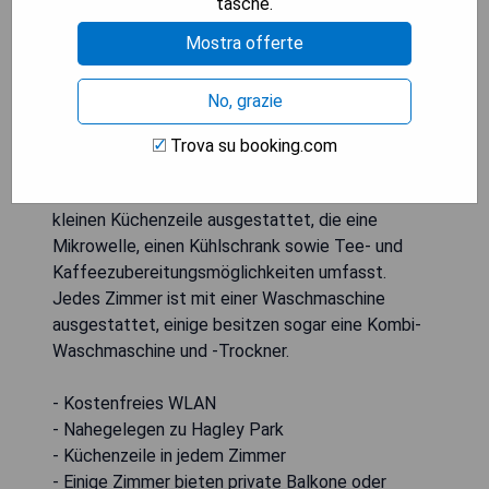
tasche.
Mostra offerte
Das Delago Motel/Apartments befindet sich nur
4 Gehminuten vom Hagley Park entfernt und
No, grazie
bietet Unterkünfte mit kostenlosem WLAN sowie
einem LCD-TV. Einige Zimmer verfügen zudem
Trova su booking.com
über einen eigenen Balkon oder eine Whirlpool-
Badewanne. Alle Zimmertypen sind mit einer
kleinen Küchenzeile ausgestattet, die eine
Mikrowelle, einen Kühlschrank sowie Tee- und
Kaffeezubereitungsmöglichkeiten umfasst.
Jedes Zimmer ist mit einer Waschmaschine
ausgestattet, einige besitzen sogar eine Kombi-
Waschmaschine und -Trockner.
- Kostenfreies WLAN
- Nahegelegen zu Hagley Park
- Küchenzeile in jedem Zimmer
- Einige Zimmer bieten private Balkone oder