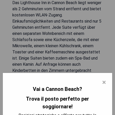
Das Lighthouse Inn in Cannon Beach liegt weniger
als 2 Gehminuten vom Strand entfernt und bietet
kostenlosen WLAN-Zugang.
Einkaufsmöglichkeiten und Restaurants sind nur 5
Gehminuten entfernt. Jede Suite verfügt über
einen separaten Wohnbereich mit einem
Schlafsofa sowie eine Küchenzeile, die mit einer
Mikrowelle, einem kleinen Kühlschrank, einem
Toaster und einer Kaffeemaschine ausgestattet
ist. Einige Suiten bieten zudem ein Spa-Bad und
einen Kamin. Auf Anfrage können auch
Kinderbetten in den Zimmern untergebracht
werden.
×
Vai a Cannon Beach?
- In unmittelbarer Nähe zum Strand
- Kostenfreies WLAN
Trova il posto perfetto per
- Voll ausgestattete Küchenzeilen in den Suiten
soggiornare!
- Separater Wohnbereich für zusätzlichen
Komfort