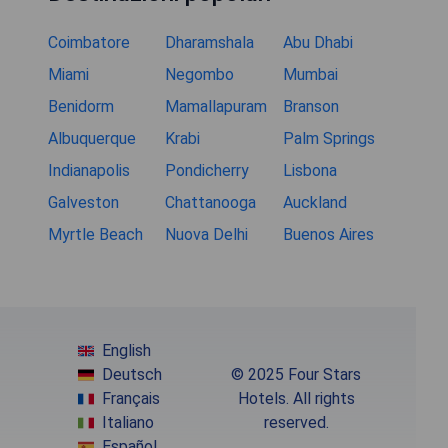
Coimbatore
Dharamshala
Abu Dhabi
Miami
Negombo
Mumbai
Benidorm
Mamallapuram
Branson
Albuquerque
Krabi
Palm Springs
Indianapolis
Pondicherry
Lisbona
Galveston
Chattanooga
Auckland
Myrtle Beach
Nuova Delhi
Buenos Aires
English
Deutsch
© 2025 Four Stars
Français
Hotels. All rights
Italiano
reserved.
Español