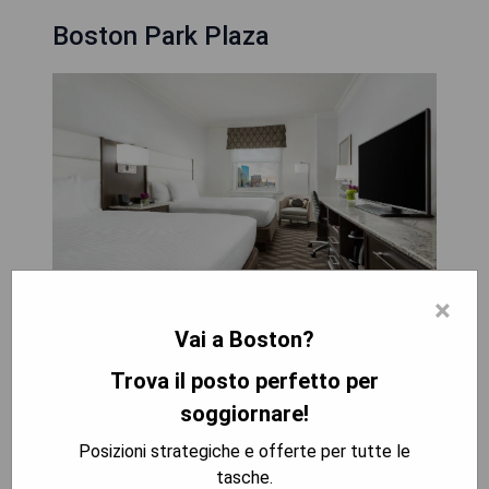
Boston Park Plaza
×
Vai a Boston?
Das Boston Park Plaza, gegründet im Jahr 1927,
Trova il posto perfetto per
befindet sich im Theaterviertel von Boston, nur
soggiornare!
140 Meter vom Boston Public Garden, 350 Meter
vom Boston Common und 450 Meter vom John
Posizioni strategiche e offerte per tutte le
Hancock Tower entfernt. Die Gäste können das
tasche.