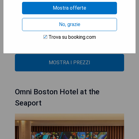
hoteleigene Restaurant genießen.
Mostra offerte
- Zentrale Lage im Theaterviertel
- Nahe zu wichtigen Sehenswürdigkeiten
No, grazie
- On-Site-Restaurant verfügbar
Trova su booking.com
- Historisches Hotel mit Charme
- Vielfältige Zimmeroptionen
MOSTRA I PREZZI
Omni Boston Hotel at the
Seaport