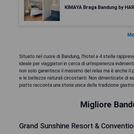
KIMAYA Braga Bandung by HA
Mo
Situato nel cuore di Bandung, l'hotel a 4 stelle rappre
ideale per viaggiatori in cerca di un'esperienza indimen
non solo garantisce il massimo del relax ma è anche il p
e le bellezze naturali circostanti. Non dimenticate di a
piatto racconta una storia unica della tradizione gastr
Migliore Bandu
Grand Sunshine Resort & Conventio