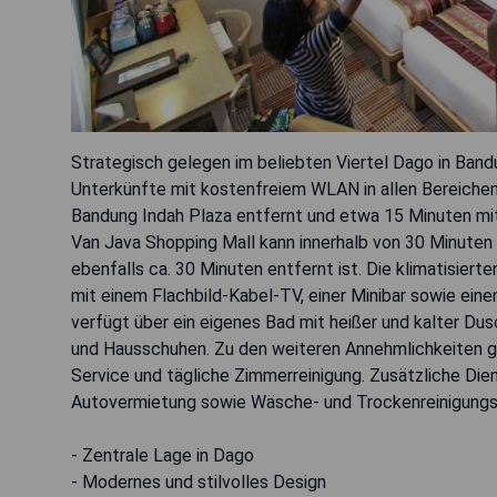
Strategisch gelegen im beliebten Viertel Dago in Ban
Unterkünfte mit kostenfreiem WLAN in allen Bereichen
Bandung Indah Plaza entfernt und etwa 15 Minuten mi
Van Java Shopping Mall kann innerhalb von 30 Minuten
ebenfalls ca. 30 Minuten entfernt ist. Die klimatisier
mit einem Flachbild-Kabel-TV, einer Minibar sowie ein
verfügt über ein eigenes Bad mit heißer und kalter D
und Hausschuhen. Zu den weiteren Annehmlichkeiten g
Service und tägliche Zimmerreinigung. Zusätzliche Di
Autovermietung sowie Wäsche- und Trockenreinigungsd
- Zentrale Lage in Dago
- Modernes und stilvolles Design