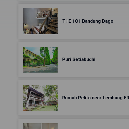
THE 1O1 Bandung Dago
Puri Setiabudhi
Rumah Pelita near Lembang FREE