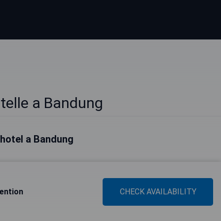
Stelle a Bandung
i hotel a Bandung
ention
CHECK AVAILABILITY