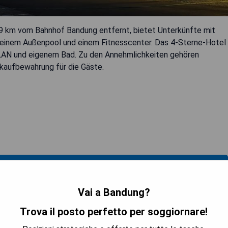
19 km vom Bahnhof Bandung entfernt, bietet Unterkünfte mit
, einem Außenpool und einem Fitnesscenter. Das 4-Sterne-Hotel
LAN und eigenem Bad. Zu den Annehmlichkeiten gehören
kaufbewahrung für die Gäste.
TRA I PREZZI
Vai a Bandung?
Trova il posto perfetto per soggiornare!