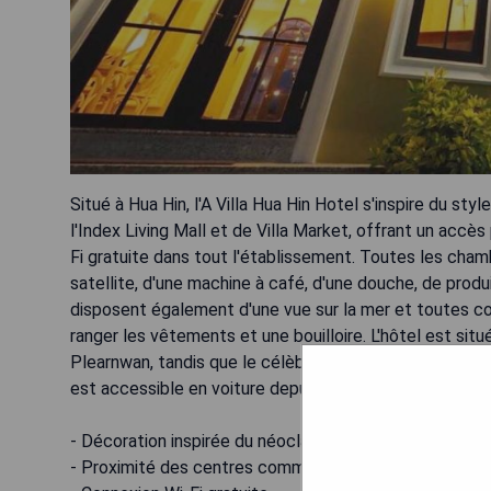
Situé à Hua Hin, l'A Villa Hua Hin Hotel s'inspire du st
l'Index Living Mall et de Villa Market, offrant un acc
Fi gratuite dans tout l'établissement. Toutes les cham
satellite, d'une machine à café, d'une douche, de produi
disposent également d'une vue sur la mer et toutes co
ranger les vêtements et une bouilloire. L'hôtel est si
Plearnwan, tandis que le célèbre marché nocturne de Hu
est accessible en voiture depuis Bangkok en environ 2
- Décoration inspirée du néoclassique
- Proximité des centres commerciaux