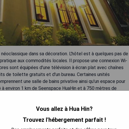
yle néoclassique dans sa décoration. L'hôtel est à quelques pas de
ès pratique aux commodités locales. Il propose une connexion Wi-
bres sont équipées d'une télévision à écran plat avec chaînes
ts de toilette gratuits et d'un bureau. Certaines unités
mprennent une salle de bains privative ainsi qu'un espace pour
tué à environ 1 km de Seenspace HuaHin et à 750 mètres de
a Hin se trouve à 3 km et la gare ferroviaire à 3,5 km. Hua Hin
 heures et demie.
Vous allez à Hua Hin?
Trouvez l'hébergement parfait !