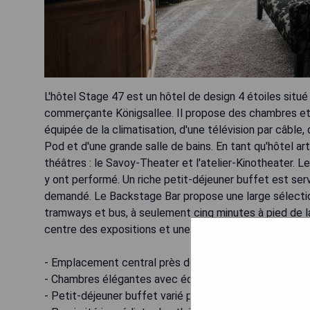
L'hôtel Stage 47 est un hôtel de design 4 étoiles situé 
commerçante Königsallee. Il propose des chambres et 
équipée de la climatisation, d'une télévision par câble,
Pod et d'une grande salle de bains. En tant qu'hôtel a
théâtres : le Savoy-Theater et l'atelier-Kinotheater. 
y ont performé. Un riche petit-déjeuner buffet est serv
demandé. Le Backstage Bar propose une large sélection 
tramways et bus, à seulement cinq minutes à pied de la
centre des expositions et une connexion ferroviaire rap
- Emplacement central près des attractions majeures
- Chambres élégantes avec équipements modernes
- Petit-déjeuner buffet varié proposé chaque matin