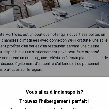
ibute Portfolio, est un boutique hôtel qui a ouvert ses portes en
des chambres climatisées avec connexion Wi-Fi gratuite, une salle
nt profiter d'un bar et d'un restaurant servant une cuisine
st disponible, et un stationnement privé peut être organisé
omprend un dressing, une télévision à écran plat, une salle de
ent dispose également d'un centre d'affaires et du personnel
s pratiques sur la région.
Vous allez à Indianapolis?
Trouvez l'hébergement parfait !