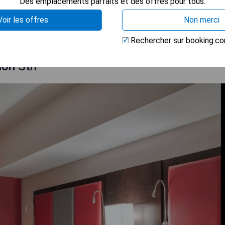
Des emplacements parfaits et des offres pour tous.
 LA DISPONIBILITÉ
Voir les offres
Non merci
Rechercher sur booking.c
ion Stn