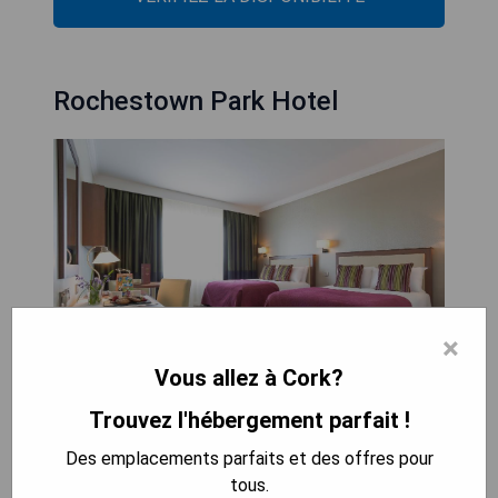
Rochestown Park Hotel
×
Vous allez à Cork?
Trouvez l'hébergement parfait !
Le Rochestown Park Hotel propose des
chambres élégantes avec salles de bains en
Des emplacements parfaits et des offres pour
marbre, un centre de loisirs incluant une piscine et
tous.