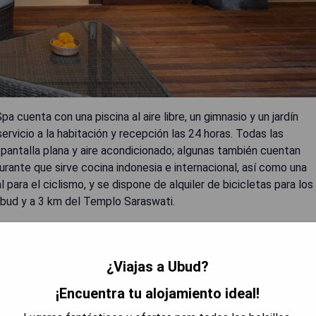
a cuenta con una piscina al aire libre, un gimnasio y un jardín
ervicio a la habitación y recepción las 24 horas. Todas las
pantalla plana y aire acondicionado; algunas también cuentan
rante que sirve cocina indonesia e internacional, así como una
para el ciclismo, y se dispone de alquiler de bicicletas para los
 Ubud y a 3 km del Templo Saraswati.
¿Viajas a Ubud?
¡Encuentra tu alojamiento ideal!