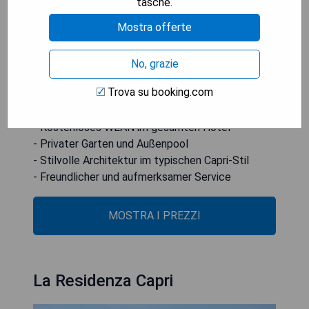
tasche.
Bögen, Gewölbe, Stuckarbeiten und Marmor
Mostra offerte
umfasst. Die Sonnenterrasse ist mit kostenlosen
Liegen und Sonnenschirmen ausgestattet,
während auch Handtücher für den Pool zur
No, grazie
Verfügung stehen.
Trova su booking.com
- Hervorragende Lage in der Nähe von Geschäften
- Kostenloses WLAN im gesamten Hotel
- Privater Garten und Außenpool
- Stilvolle Architektur im typischen Capri-Stil
- Freundlicher und aufmerksamer Service
MOSTRA I PREZZI
La Residenza Capri