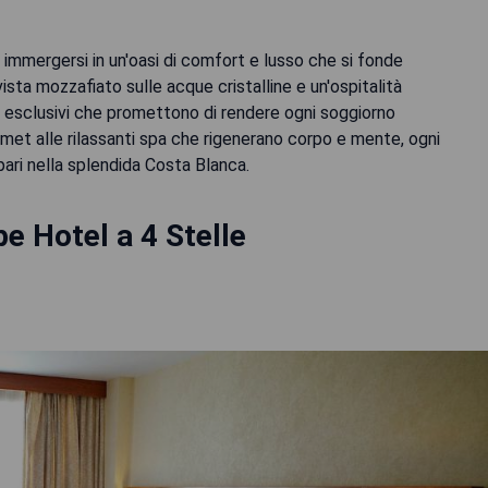
a immergersi in un'oasi di comfort e lusso che si fonde
ta mozzafiato sulle acque cristalline e un'ospitalità
i esclusivi che promettono di rendere ogni soggiorno
ourmet alle rilassanti spa che rigenerano corpo e mente, ogni
ari nella splendida Costa Blanca.
pe Hotel a 4 Stelle