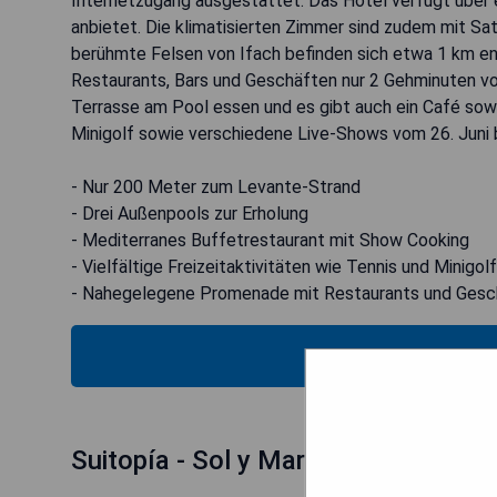
Internetzugang ausgestattet. Das Hotel verfügt über 
anbietet. Die klimatisierten Zimmer sind zudem mit Sa
berühmte Felsen von Ifach befinden sich etwa 1 km en
Restaurants, Bars und Geschäften nur 2 Gehminuten vo
Terrasse am Pool essen und es gibt auch ein Café sowie
Minigolf sowie verschiedene Live-Shows vom 26. Juni 
- Nur 200 Meter zum Levante-Strand
- Drei Außenpools zur Erholung
- Mediterranes Buffetrestaurant mit Show Cooking
- Vielfältige Freizeitaktivitäten wie Tennis und Minigolf
- Nahegelegene Promenade mit Restaurants und Gesc
MOS
Suitopía - Sol y Mar Suites Hotel