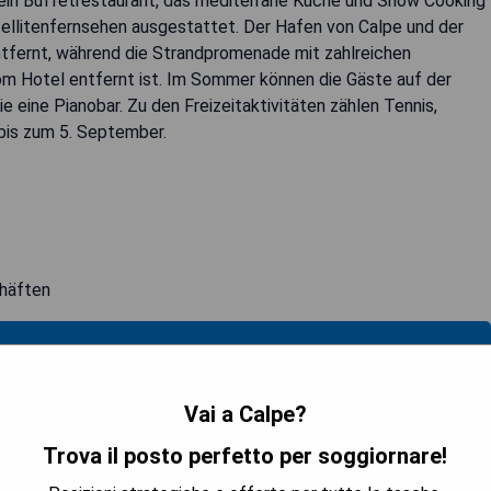
ein Buffetrestaurant, das mediterrane Küche und Show Cooking
tellitenfernsehen ausgestattet. Der Hafen von Calpe und der
tfernt, während die Strandpromenade mit zahlreichen
m Hotel entfernt ist. Im Sommer können die Gäste auf der
 eine Pianobar. Zu den Freizeitaktivitäten zählen Tennis,
bis zum 5. September.
häften
TRA I PREZZI
Vai a Calpe?
Trova il posto perfetto per soggiornare!