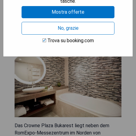
tasche.
Mostra offerte
Crowne Plaza Bucharest
No, grazie
Trova su booking.com
Das Crowne Plaza Bukarest liegt neben dem
RomExpo-Messezentrum im Norden von