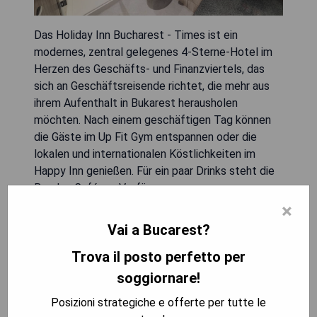
Das Holiday Inn Bucharest - Times ist ein
modernes, zentral gelegenes 4-Sterne-Hotel im
Herzen des Geschäfts- und Finanzviertels, das
sich an Geschäftsreisende richtet, die mehr aus
ihrem Aufenthalt in Bukarest herausholen
möchten. Nach einem geschäftigen Tag können
die Gäste im Up Fit Gym entspannen oder die
lokalen und internationalen Köstlichkeiten im
Happy Inn genießen. Für ein paar Drinks steht die
Bar Joy Café zur Verfügung.
×
- Zentrale Lage im Finanzviertel
Vai a Bucarest?
- Modernes Fitnessstudio
Trova il posto perfetto per
- Vielfältige kulinarische Angebote
- Gemütliche Bar für Drinks
soggiornare!
Posizioni strategiche e offerte per tutte le
MOSTRA I PREZZI