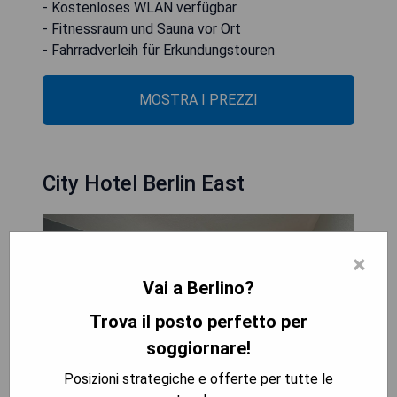
- Kostenloses WLAN verfügbar
- Fitnessraum und Sauna vor Ort
- Fahrradverleih für Erkundungstouren
MOSTRA I PREZZI
City Hotel Berlin East
×
Vai a Berlino?
Trova il posto perfetto per
soggiornare!
Posizioni strategiche e offerte per tutte le