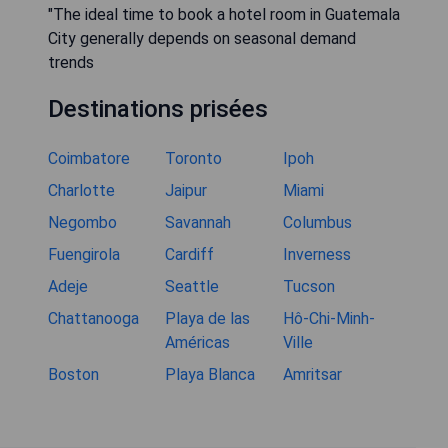
"The ideal time to book a hotel room in Guatemala
City generally depends on seasonal demand
trends
Destinations prisées
Coimbatore
Toronto
Ipoh
Charlotte
Jaipur
Miami
Negombo
Savannah
Columbus
Fuengirola
Cardiff
Inverness
Adeje
Seattle
Tucson
Chattanooga
Playa de las
Hô-Chi-Minh-
Américas
Ville
Boston
Playa Blanca
Amritsar