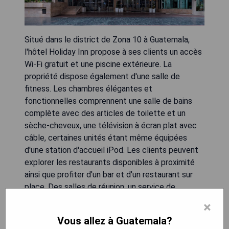
Situé dans le district de Zona 10 à Guatemala,
l'hôtel Holiday Inn propose à ses clients un accès
Wi-Fi gratuit et une piscine extérieure. La
propriété dispose également d'une salle de
fitness. Les chambres élégantes et
fonctionnelles comprennent une salle de bains
complète avec des articles de toilette et un
sèche-cheveux, une télévision à écran plat avec
câble, certaines unités étant même équipées
d'une station d'accueil iPod. Les clients peuvent
explorer les restaurants disponibles à proximité
ainsi que profiter d'un bar et d'un restaurant sur
place. Des salles de réunion, un service de
stockage des bagages et un bureau des
×
excursions sont également offerts. Un parking
Vous allez à Guatemala?
gratuit est disponible sur place, et l'aéroport