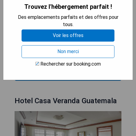
international La Aurora se trouve à seulement 10
Trouvez l'hébergement parfait !
minutes en voiture.
Des emplacements parfaits et des offres pour
tous.
- Accès Wi-Fi gratuit
- Piscine extérieure
Voir les offres
- Salle de fitness
- Proximité des restaurants
Non merci
- Parking gratuit sur place
Rechercher sur booking.com
VÉRIFIEZ LA DISPONIBILITÉ
Hotel Casa Veranda Guatemala