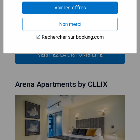
- Ambiance paisible grâce aux rues ombragées
Voir les offres
- Chambres confortables équipées d’installations
modernes
Non merci
- Cuisine commune pratique pour les séjours
Rechercher sur booking.com
prolongés
VÉRIFIEZ LA DISPONIBILITÉ
Arena Apartments by CLLIX