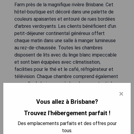
Farm près de la magnifique rivière Brisbane. Cet
hôtel-boutique est décoré dans une palette de
couleurs apaisantes et entouré de rues bordées
d'arbres verdoyants. Les clients bénéficient d'un
petit-déjeuner continental généreux offert
chaque matin dans une salle à manger lumineuse
au rez-de-chaussée. Toutes les chambres
disposent de lits avec du linge blanc impeccable
et sont bien équipées avec climatisation,
facilities pour le thé et le café, réfrigérateur et
télévision. Chaque chambre comprend également
une salle de bain avec sèche-cheveux et articles
de toilette. Un coin cuisine commun est à
×
disposition pour préparer des repas simples ainsi
Vous allez à Brisbane?
qu'une buanderie à pièces.
Trouvez l'hébergement parfait !
- Petit-déjeuner continental gratuit inclus
Des emplacements parfaits et des offres pour
- Proximité des transports en commun (City Cat
tous.
et bus)