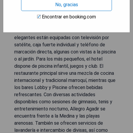
No, gracias
El Allegro Agadir, situado en la bahía de Agadir y a
pocos pasos del centro de la ciudad, ofrece
Encontrar en booking.com
alojamientos con aire acondicionado que cuentan
con terraza o balcón con vistas. Las habitaciones
elegantes están equipadas con televisión por
satélite, caja fuerte individual y teléfono de
marcación directa, algunas con vistas a la piscina
o al jardín. Para los más pequeños, el hotel
dispone de piscina infantil, juegos y club. El
restaurante principal sirve una mezcla de cocina
internacional y tradicional marroquí, mientras que
los bares Lobby y Piscine ofrecen bebidas
refrescantes. Con diversas actividades
disponibles como sesiones de gimnasio, tenis y
entretenimiento nocturno, Allegro Agadir se
encuentra frente a la Medina y las playas
arenosas. También se ofrecen servicios de
lavandería e intercambio de divisas, así como