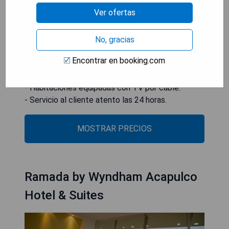
Internacional General Juan N Álvarez está a 15 km
Ver ofertas
del establecimiento.
- Excelente ubicación cerca del centro de
No, gracias
convenciones.
Encontrar en booking.com
- Conexión WiFi gratuita en todo el hotel.
- Aparcamiento privado gratuito disponible.
- Habitaciones equipadas con TV por cable.
- Servicio al cliente atento las 24 horas.
MOSTRAR PRECIOS
Ramada by Wyndham Acapulco
Hotel & Suites