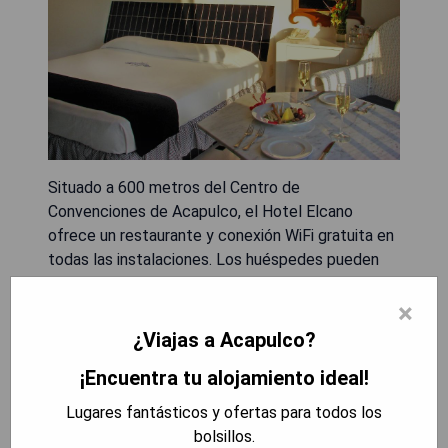
Situado a 600 metros del Centro de
Convenciones de Acapulco, el Hotel Elcano
ofrece un restaurante y conexión WiFi gratuita en
todas las instalaciones. Los huéspedes pueden
disfrutar del bar en el lugar, así como de
×
estacionamiento privado gratuito. Las
habitaciones cuentan con TV por cable y baño
¿Viajas a Acapulco?
privado. Además, el hotel dispone de recepción
¡Encuentra tu alojamiento ideal!
24 horas y peluquería. El Museo Histórico Naval
de Acapulco se encuentra a 1 km, mientras que la
Lugares fantásticos y ofertas para todos los
Capilla de la Paz está a 3.3 km. El Aeropuerto
bolsillos.