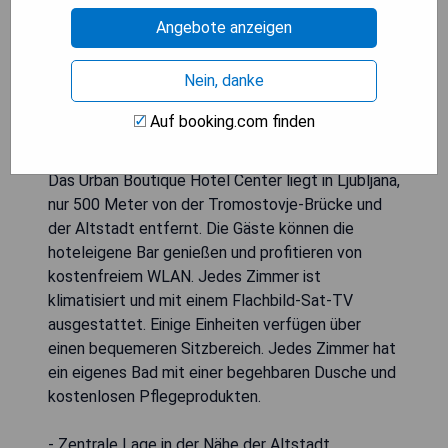
Angebote anzeigen
Nein, danke
Auf booking.com finden
Das Urban Boutique Hotel Center liegt in Ljubljana,
nur 500 Meter von der Tromostovje-Brücke und
der Altstadt entfernt. Die Gäste können die
hoteleigene Bar genießen und profitieren von
kostenfreiem WLAN. Jedes Zimmer ist
klimatisiert und mit einem Flachbild-Sat-TV
ausgestattet. Einige Einheiten verfügen über
einen bequemeren Sitzbereich. Jedes Zimmer hat
ein eigenes Bad mit einer begehbaren Dusche und
kostenlosen Pflegeprodukten.
- Zentrale Lage in der Nähe der Altstadt